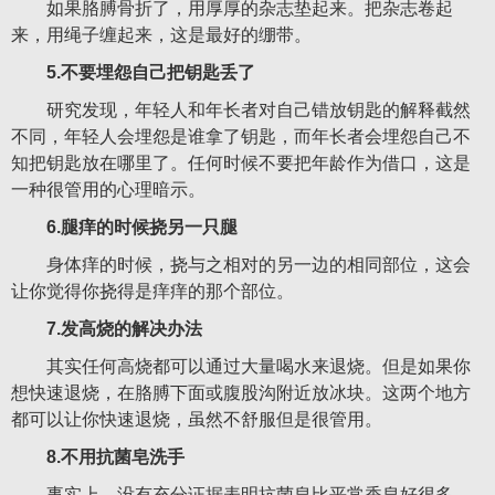
如果胳膊骨折了，用厚厚的杂志垫起来。把杂志卷起
来，用绳子缠起来，这是最好的绷带。
5.不要埋怨自己把钥匙丢了
研究发现，年轻人和年长者对自己错放钥匙的解释截然
不同，年轻人会埋怨是谁拿了钥匙，而年长者会埋怨自己不
知把钥匙放在哪里了。任何时候不要把年龄作为借口，这是
一种很管用的心理暗示。
6.腿痒的时候挠另一只腿
身体痒的时候，挠与之相对的另一边的相同部位，这会
让你觉得你挠得是痒痒的那个部位。
7.发高烧的解决办法
其实任何高烧都可以通过大量喝水来退烧。但是如果你
想快速退烧，在胳膊下面或腹股沟附近放冰块。这两个地方
都可以让你快速退烧，虽然不舒服但是很管用。
8.不用抗菌皂洗手
事实上，没有充分证据表明抗菌皂比平常香皂好很多。