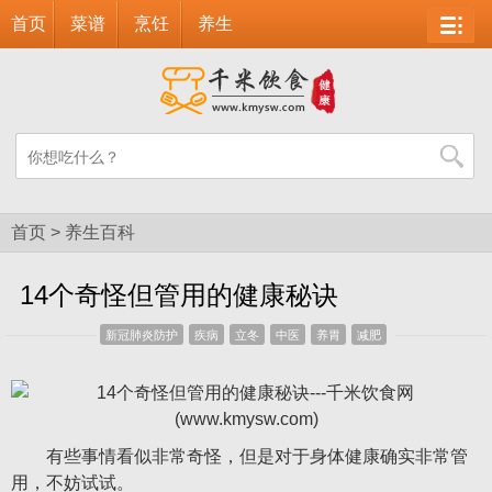
首页
菜谱
烹饪
养生
首页
>
养生百科
14个奇怪但管用的健康秘诀
新冠肺炎防护
疾病
立冬
中医
养胃
减肥
有些事情看似非常奇怪，但是对于身体健康确实非常管
用，不妨试试。