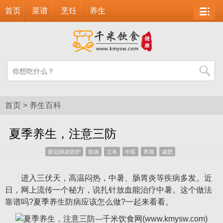
首页
菜谱
烹饪
养生
首页
>
养生百科
夏季养生，注意三防
新冠肺炎防护
疾病
立冬
中医
养胃
减肥
进入三伏天，高温闷热，中暑、肠胃炎等疾病多发。近
日，网上流传一个秘方，说扎针放血能治疗中暑。这个做法
靠谱吗?夏季养生防病应该怎么做?一起来看看。