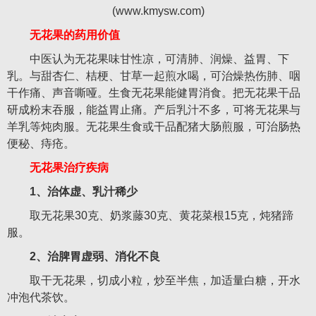
无花果的药用价值
中医认为无花果味甘性凉，可清肺、润燥、益胃、下
乳。与甜杏仁、桔梗、甘草一起煎水喝，可治燥热伤肺、咽
干作痛、声音嘶哑。生食无花果能健胃消食。把无花果干品
研成粉末吞服，能益胃止痛。产后乳汁不多，可将无花果与
羊乳等炖肉服。无花果生食或干品配猪大肠煎服，可治肠热
便秘、痔疮。
无花果治疗疾病
1、治体虚、乳汁稀少
取无花果30克、奶浆藤30克、黄花菜根15克，炖猪蹄
服。
2、治脾胃虚弱、消化不良
取干无花果，切成小粒，炒至半焦，加适量白糖，开水
冲泡代茶饮。