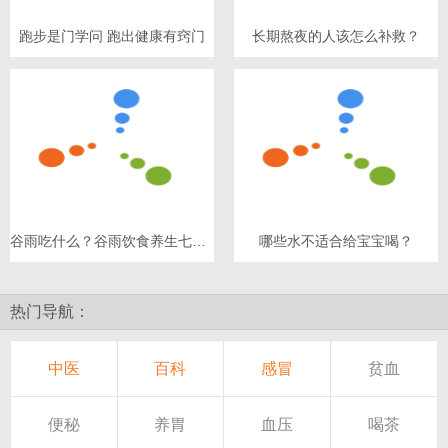
跑步是门学问 跑出健康有窍门
长期熬夜的人该怎么补救？
谷雨吃什么？谷雨饮食养生七原则
哪些水不适合给宝宝喝？
热门导航：
中医
百科
感冒
贫血
便秘
养胃
血压
喝茶