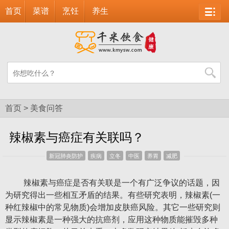
首页
菜谱
烹饪
养生
首页
>
美食问答
辣椒素与癌症有关联吗？
新冠肺炎防护
疾病
立冬
中医
养胃
减肥
辣椒素与癌症是否有关联是一个有广泛争议的话题，因
为研究得出一些相互矛盾的结果。有些研究表明，辣椒素(一
种红辣椒中的常见物质)会增加皮肤癌风险。其它一些研究则
显示辣椒素是一种强大的抗癌剂，应用这种物质能摧毁多种