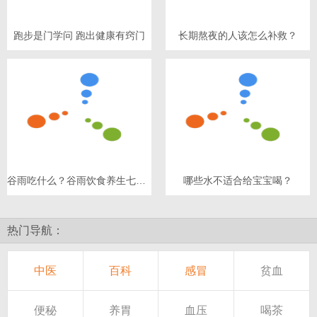
跑步是门学问 跑出健康有窍门
长期熬夜的人该怎么补救？
谷雨吃什么？谷雨饮食养生七原则
哪些水不适合给宝宝喝？
热门导航：
中医
百科
感冒
贫血
便秘
养胃
血压
喝茶