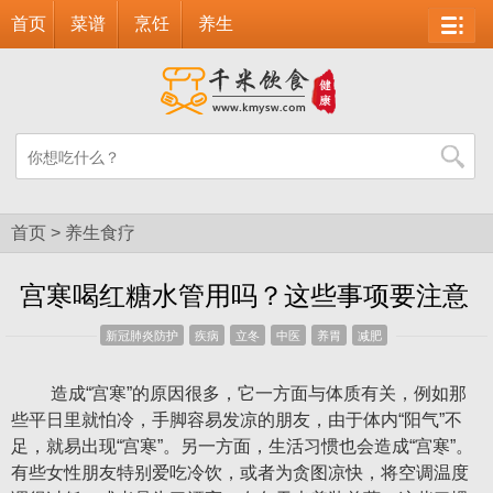
首页
菜谱
烹饪
养生
首页
>
养生食疗
宫寒喝红糖水管用吗？这些事项要注意
新冠肺炎防护
疾病
立冬
中医
养胃
减肥
造成“宫寒”的原因很多，它一方面与体质有关，例如那
些平日里就怕冷，手脚容易发凉的朋友，由于体内“阳气”不
足，就易出现“宫寒”。另一方面，生活习惯也会造成“宫寒”。
有些女性朋友特别爱吃冷饮，或者为贪图凉快，将空调温度