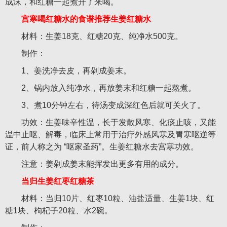
成沫，和红糖一起煮开了来喝。
宫寒喝红糖水的食谱推荐生姜红糖水
材料：生姜18克、红糖20克、纯净水500克。
制作：
1、姜洗净去皮，再剁成姜末。
2、锅内放入纯净水，再放姜末和红糖一起熬煮。
3、煮10分钟左右，待汤变成深红色后就可关火了。
功效：生姜味辛性温，长于发散风寒、化痰止咳，又能
温中止呕、解毒，临床上常用于治疗外感风寒及胃寒呕逆等
证，前人称之为 “呕家圣药”。生姜红糖水去宫寒功效。
注意：姜剁成姜末能挥发出更多有用的成分。
当归生姜红枣红糖茶
材料：当归10片、红枣10粒、油盐适量、生姜1块、红
糖1块、枸杞子20粒、水2碗。