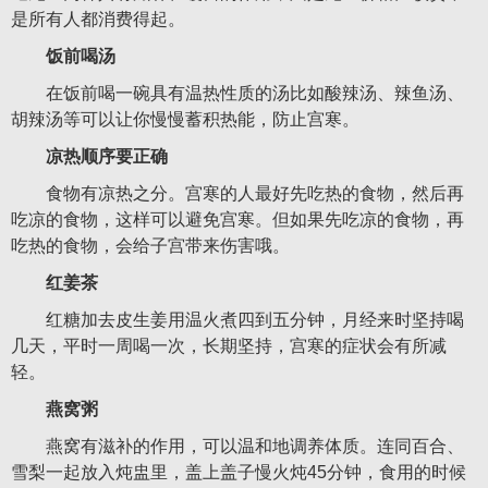
是所有人都消费得起。
饭前喝汤
在饭前喝一碗具有温热性质的汤比如酸辣汤、辣鱼汤、
胡辣汤等可以让你慢慢蓄积热能，防止宫寒。
凉热顺序要正确
食物有凉热之分。宫寒的人最好先吃热的食物，然后再
吃凉的食物，这样可以避免宫寒。但如果先吃凉的食物，再
吃热的食物，会给子宫带来伤害哦。
红姜茶
红糖加去皮生姜用温火煮四到五分钟，月经来时坚持喝
几天，平时一周喝一次，长期坚持，宫寒的症状会有所减
轻。
燕窝粥
燕窝有滋补的作用，可以温和地调养体质。连同百合、
雪梨一起放入炖盅里，盖上盖子慢火炖45分钟，食用的时候