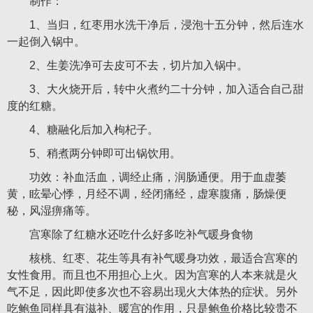
制作：
1、当归，红枣用水洗干净后，浸泡十五分钟，然后连水
一起倒入锅中。
2、生姜洗净可去皮可不去，切片加入锅中。
3、大火烧开后，转中火煮约二十分钟，加入适合自己甜
度的红糖。
4、糖融化后加入枸杞子。
5、稍煮两分钟即可出锅饮用。
功效：补血活血，调经止痛，润肠通便。用于血虚萎
黄，眩晕心悸，月经不调，经闭痛经，虚寒腹痛，肠燥便
秘，风湿痹痛等。
宫寒除了红糖水还吃什么好多吃补气暖身食物
核桃、红枣、花生等具有补气暖身功效，最适合宫寒的
女性食用。而且也不用担心上火。因为宫寒的人本来就是火
气不足，因此即使多次也不容易出现火大体热的症状。另外
吃鲍鱼同样具有滋补、暖宫的作用，只是鲍鱼价格比较贵不