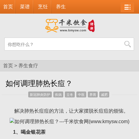
首页
菜谱
烹饪
养生
首页
>
养生食疗
如何调理肺热长痘？
新冠肺炎防护
疾病
立冬
中医
养胃
减肥
解决肺热长痘痘的方法，让大家摆脱长痘痘的烦恼。
1、喝金银花茶