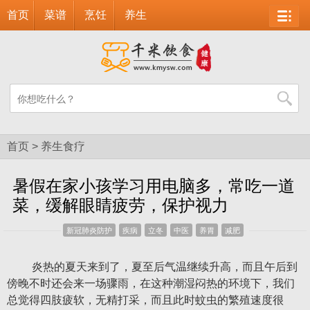
首页
菜谱
烹饪
养生
首页
>
养生食疗
暑假在家小孩学习用电脑多，常吃一道
菜，缓解眼睛疲劳，保护视力
新冠肺炎防护
疾病
立冬
中医
养胃
减肥
炎热的夏天来到了，夏至后气温继续升高，而且午后到
傍晚不时还会来一场骤雨，在这种潮湿闷热的环境下，我们
总觉得四肢疲软，无精打采，而且此时蚊虫的繁殖速度很