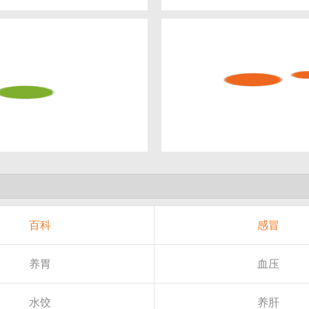
百科
感冒
养胃
血压
水饺
养肝