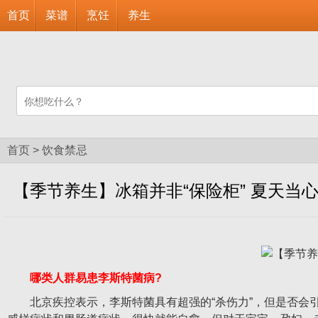
首页
菜谱
烹饪
养生
首页
>
饮食禁忌
【季节养生】冰箱并非“保险柜” 夏天当
哪类人群易患李斯特菌病?
北京疾控表示，李斯特菌具有超强的“杀伤力”，但是否会引