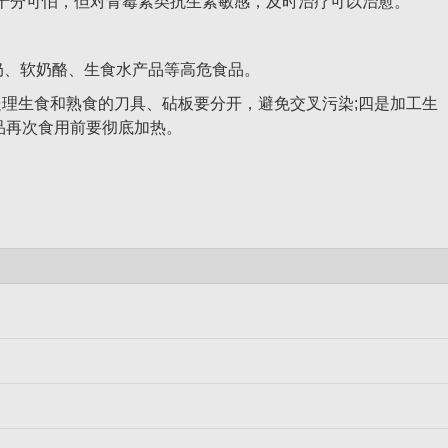
十分可怕，但对青霉素类抗生素敏感，及时治疗可以治愈。
奶、软奶酪、生食水产品等高危食品。
理生食和熟食的刀具、砧板要分开，避免交叉污染;四是加工生
品再次食用前要彻底加热。