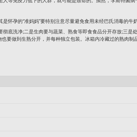
老人等免疫力低下的人群，就可能是致命的。虽然，李斯特菌病
怀孕的“准妈妈”要特别注意尽量避免食用未经巴氏消毒的牛
底洗净;二是生肉要与蔬菜、熟食等即食食品分开存放;三是处
食物也要做到生熟分开，并每种独立包装。冰箱内冷藏过的熟肉制