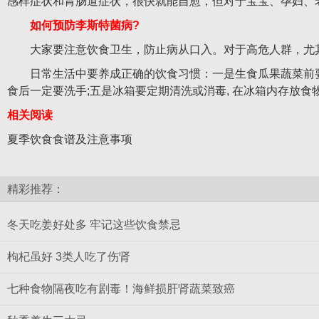
感样症状和胃肠道症状，很快就能自愈，但对于宝宝、孕妇、
如何预防李斯特菌病?
大家要注意饮食卫生，防止病从口入。对于高危人群，尤其是
日常生活中要养成正确的饮食习惯：一是生食瓜果蔬菜前要彻
食后一定要洗手;五是冰箱要定期清洗或消毒, 在冰箱内存放
相关阅读
夏季饮食食谱及注意事项
精彩推荐：
冬天吃姜好处多 牢记这些饮食禁忌
枸杞虽好 3类人吃了伤肾
七种食物隔夜吃有剧毒！海鲜损肝肾蔬菜致癌