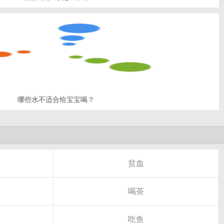
哪些水不适合给宝宝喝？
贫血
喝茶
吃鱼