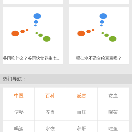
谷雨吃什么？谷雨饮食养生七原则
哪些水不适合给宝宝喝？
热门导航：
中医
百科
感冒
贫血
便秘
养胃
血压
喝茶
喝酒
水饺
养肝
吃鱼