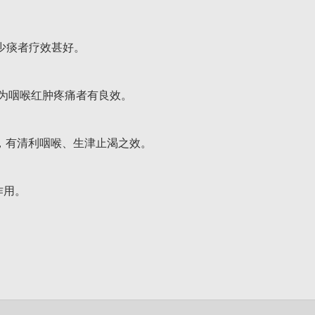
少痰者疗效甚好。
为咽喉红肿疼痛者有良效。
者，有清利咽喉、生津止渴之效。
作用。