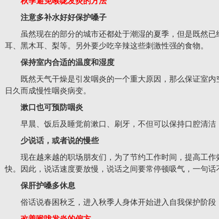
秋季避免喉咙发炎的方法
注意多补水好好保护嗓子
虽然现在的部分的城市还都处于潮湿的夏季，但是既然已经
耳、黑木耳、梨等。另外要少吃辛辣这些刺激性强的食物。
保持室内合适的温度和湿度
既然天气干燥是引发咽炎的一个重大原因，那么保证室内空
日久而成慢性咽炎病变。
漱口也可预防咽炎
早晨、饭后及睡觉前漱口、刷牙，不但可以保持口腔清洁，
少说话，或者说的慢些
现在越来越的职场朋友们，为了节约工作时间，提高工作效率
快。因此，说话速度要放慢，说话之间要常停顿吸气，一句话
保肝护嗓多休息
俗话说春困秋乏，进入秋季人身体开始进入自我保护阶段，
改善喉咙发炎的偏方