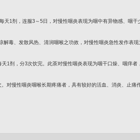
每天1剂，连服3～5日，对慢性咽炎表现为咽中有异物感、咽干
凉解毒、发散风热、清润咽喉之功效，对慢性咽炎急性发作表现
，每天1剂，分3次饮完。此茶对慢性咽炎表现为咽干口燥、咽痒
。对慢性咽炎咽喉长期疼痛者，具有较好的活血、消炎、止痛