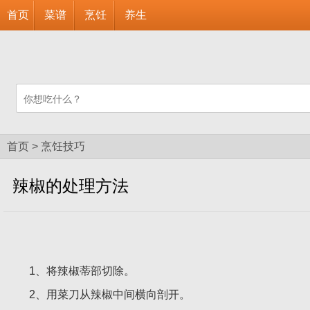
首页
菜谱
烹饪
养生
首页
>
烹饪技巧
辣椒的处理方法
1、将辣椒蒂部切除。
2、用菜刀从辣椒中间横向剖开。