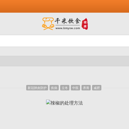
新冠肺炎防护
疾病
立冬
中医
养胃
减肥